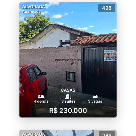
ALVORADA
498
Aparecida
CASAS
4 dorms
3 suítes
5 vagas
R$ 230.000
ALVORADA
286