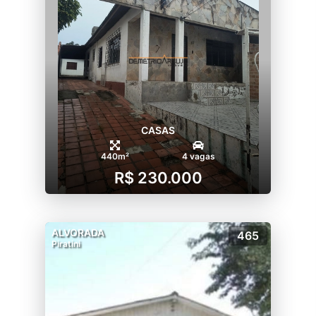
CASAS
440m²
4 vagas
R$ 230.000
ALVORADA
465
Piratini