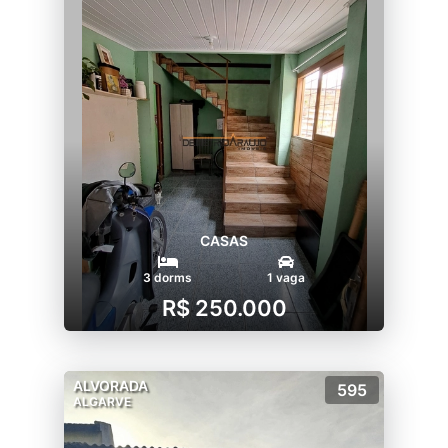
CASAS
3 dorms
1 vaga
R$ 250.000
ALVORADA
595
ALGARVE