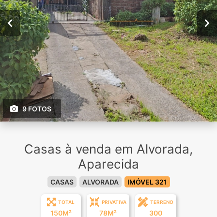
9 FOTOS
Casas à venda em Alvorada,
Aparecida
CASAS
ALVORADA
IMÓVEL 321
TOTAL
PRIVATIVA
TERRENO
150M²
78M²
300