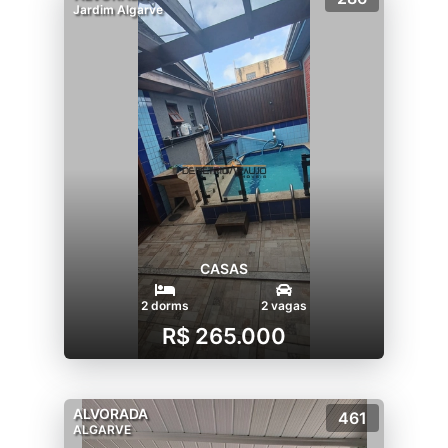
Jardim Algarve
CASAS
2 dorms
2 vagas
R$ 265.000
ALVORADA
461
ALGARVE