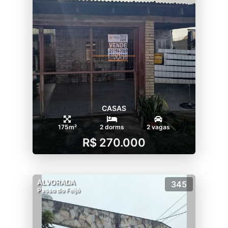
CASAS
175m²
2 dorms
2 vagas
R$ 270.000
ALVORADA
345
Passo do Feijó