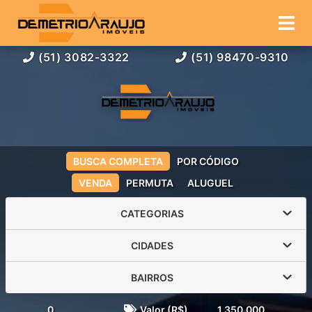
(51) 3082-3322
(51) 98470-9310
BUSCA COMPLETA
POR CÓDIGO
VENDA
PERMUTA
ALUGUEL
CATEGORIAS
CIDADES
BAIRROS
0
Valor (R$)
1.350.000