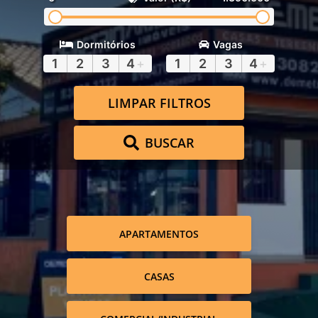
Dormitórios
Vagas
1
2
3
4
+
1
2
3
4
+
LIMPAR FILTROS
BUSCAR
APARTAMENTOS
CASAS