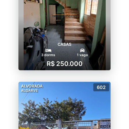
CASAS
3 dorms
1 vaga
R$ 250.000
ALVORADA
602
ALGARVE