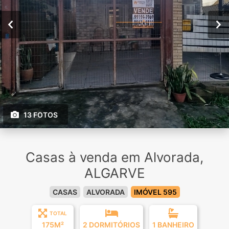
13 FOTOS
Casas à venda em Alvorada,
ALGARVE
CASAS
ALVORADA
IMÓVEL 595
TOTAL
175M²
2 DORMITÓRIOS
1 BANHEIRO