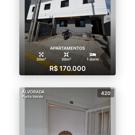
APARTAMENTOS
30m²
30m²
1 dorm
R$ 170.000
ALVORADA
420
Porto Verde