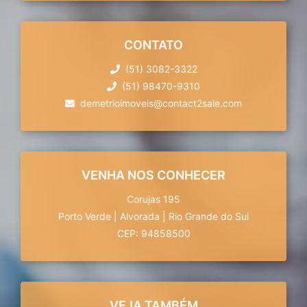
CONTATO
(51) 3082-3322
(51) 98470-9310
demetrioimoveis@contact2sale.com
VENHA NOS CONHECER
Corujas 195
Porto Verde
|
Alvorada
|
Rio Grande do Sul
CEP: 94858500
VEJA TAMBÉM