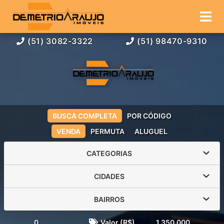
(51) 3082-3322
(51) 98470-9310
BUSCA COMPLETA
POR CÓDIGO
VENDA
PERMUTA
ALUGUEL
CATEGORIAS
CIDADES
BAIRROS
0
Valor (R$)
1.350.000