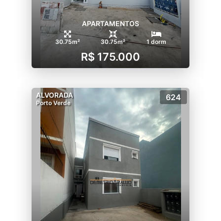
APARTAMENTOS
30.75m²
30.75m²
1 dorm
R$ 175.000
ALVORADA
624
Porto Verde