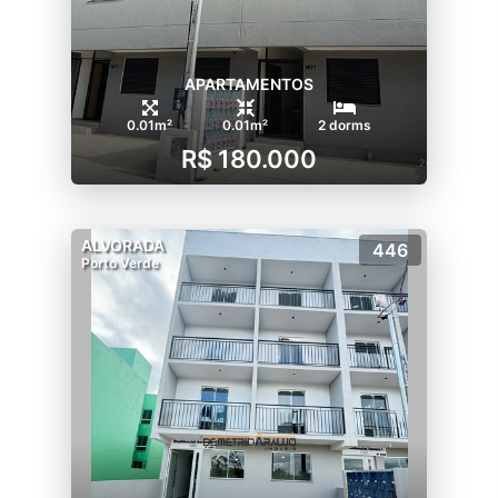
APARTAMENTOS
0.01m²
0.01m²
2 dorms
R$ 180.000
ALVORADA
446
Porto Verde