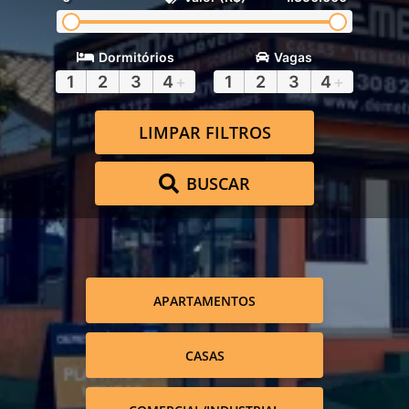
Dormitórios
Vagas
1
2
3
4
+
1
2
3
4
+
LIMPAR FILTROS
BUSCAR
APARTAMENTOS
CASAS