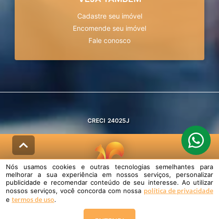
Cadastre seu imóvel
Encomende seu imóvel
Fale conosco
CRECI
24025J
Nós usamos cookies e outras tecnologias semelhantes para
melhorar a sua experiência em nossos serviços, personalizar
© DESENVOLVIDO PELA
AGIL.NET
publicidade e recomendar conteúdo de seu interesse. Ao utilizar
política de privacidade
nossos serviços, você concorda com nossa
Nós usamos cookies e outras tecnologias semelhantes para melhorar a
termos de uso
sua experiência em nossos serviços, personalizar publicidade e
e
.
recomendar conteúdo de seu interesse. Ao utilizar nossos serviços,
você concorda com nossa política de privacidade e termos de uso.