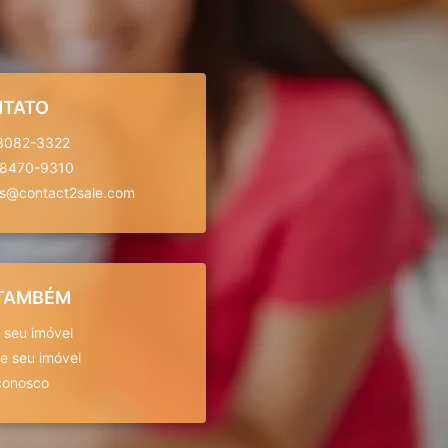
TATO
 3082-3322
98470-9310
is@contact2sale.com
 TAMBÉM
 seu imóvel
 seu imóvel
conosco