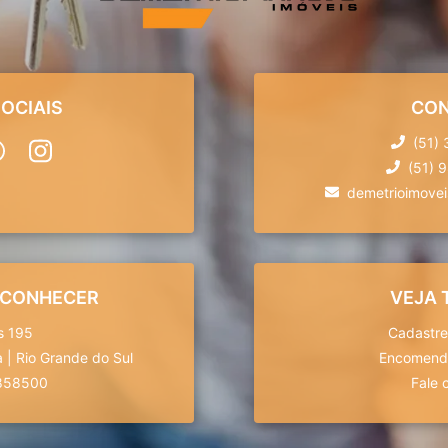
OCIAIS
CON
(51)
(51) 
demetrioimove
 CONHECER
VEJA
s 195
Cadastre
a
|
Rio Grande do Sul
Encomende
858500
Fale 