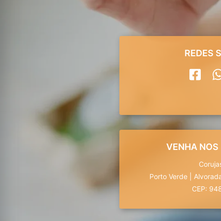
REDES S
VENHA NOS
Coruja
Porto Verde
|
Alvorad
CEP: 94