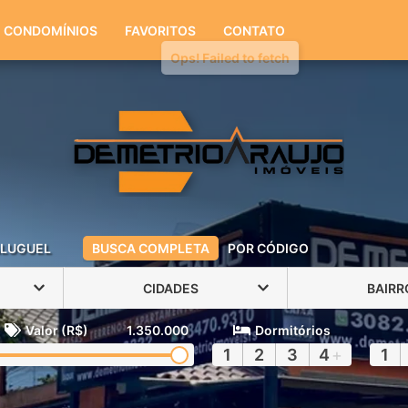
(51) 3082-3322
(51) 98470-9310
CONDOMÍNIOS
FAVORITOS
CONTATO
LUGUEL
BUSCA COMPLETA
POR CÓDIGO
CIDADES
BAIRR
Valor (R$)
1.350.000
Dormitórios
1
2
3
4
+
1