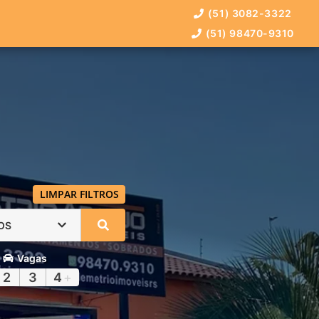
(51) 3082-3322
(51) 98470-9310
LIMPAR FILTROS
OS
Vagas
2
3
4
+