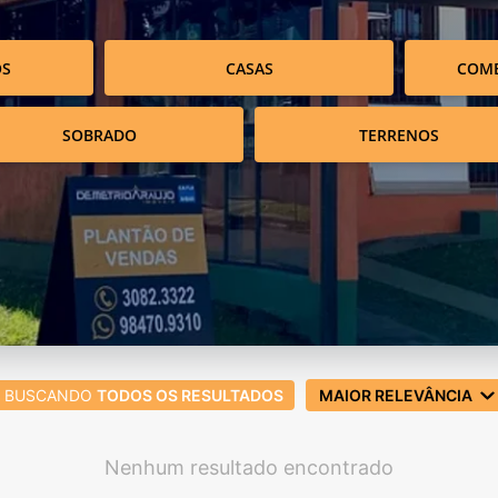
OS
CASAS
COME
SOBRADO
TERRENOS
BUSCANDO
TODOS OS RESULTADOS
MAIOR RELEVÂNCIA
Nenhum resultado encontrado