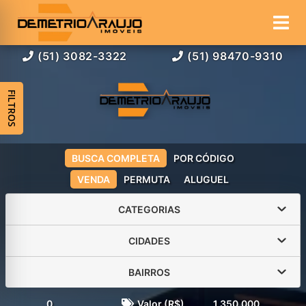
(51) 3082-3322
(51) 98470-9310
FILTROS
BUSCA COMPLETA
POR CÓDIGO
VENDA
PERMUTA
ALUGUEL
CATEGORIAS
CIDADES
BAIRROS
0
Valor (R$)
1.350.000