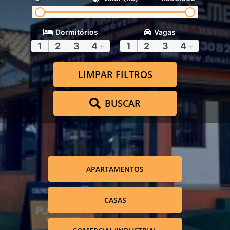
Dormitórios
Vagas
1
2
3
4
+
1
2
3
4
+
LIMPAR FILTROS
BUSCAR
APARTAMENTOS
CASAS