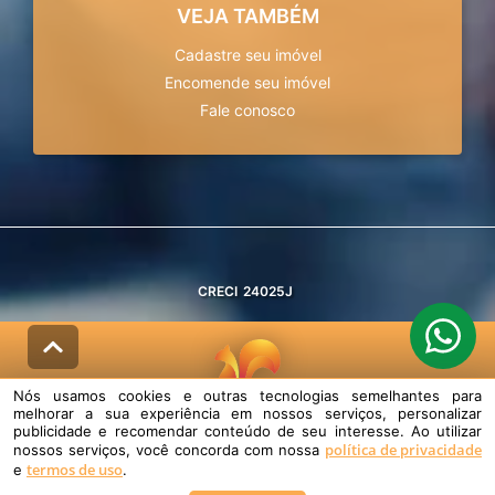
VEJA TAMBÉM
Cadastre seu imóvel
Encomende seu imóvel
Fale conosco
CRECI
24025J
Nós usamos cookies e outras tecnologias semelhantes para
melhorar a sua experiência em nossos serviços, personalizar
© DESENVOLVIDO PELA
AGIL.NET
publicidade e recomendar conteúdo de seu interesse. Ao utilizar
política de privacidade
nossos serviços, você concorda com nossa
Nós usamos cookies e outras tecnologias semelhantes para melhorar a
termos de uso
sua experiência em nossos serviços, personalizar publicidade e
e
.
recomendar conteúdo de seu interesse. Ao utilizar nossos serviços,