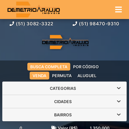
(51) 3082-3322
(51) 98470-9310
BUSCA COMPLETA
POR CÓDIGO
VENDA
PERMUTA
ALUGUEL
CATEGORIAS
CIDADES
BAIRROS
0
Valor (R$)
1.350.000