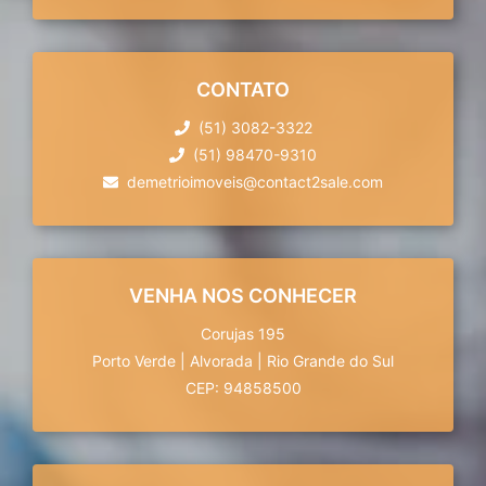
CONTATO
(51) 3082-3322
(51) 98470-9310
demetrioimoveis@contact2sale.com
VENHA NOS CONHECER
Corujas 195
Porto Verde
|
Alvorada
|
Rio Grande do Sul
CEP: 94858500