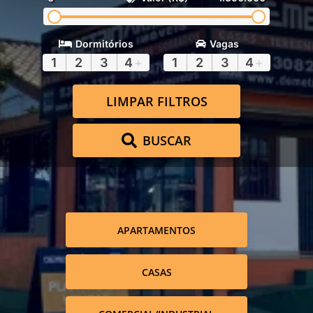
Dormitórios
Vagas
1
2
3
4
+
1
2
3
4
+
LIMPAR FILTROS
BUSCAR
APARTAMENTOS
CASAS