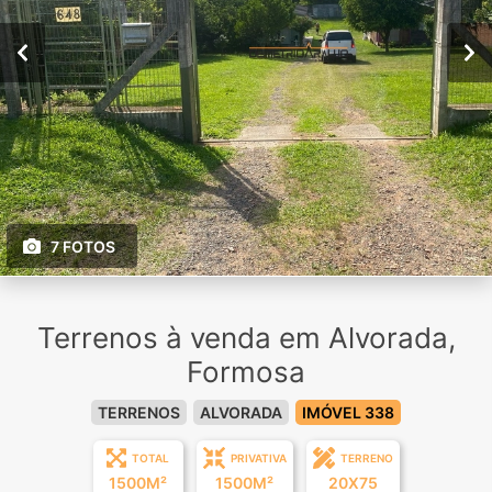
7 FOTOS
Terrenos à venda em Alvorada,
Formosa
TERRENOS
ALVORADA
IMÓVEL 338
TOTAL
PRIVATIVA
TERRENO
1500M²
1500M²
20X75