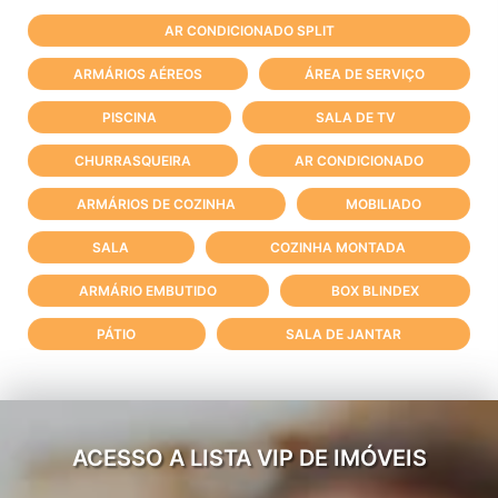
AR CONDICIONADO SPLIT
ARMÁRIOS AÉREOS
ÁREA DE SERVIÇO
PISCINA
SALA DE TV
CHURRASQUEIRA
AR CONDICIONADO
ARMÁRIOS DE COZINHA
MOBILIADO
SALA
COZINHA MONTADA
ARMÁRIO EMBUTIDO
BOX BLINDEX
PÁTIO
SALA DE JANTAR
ACESSO A LISTA VIP DE IMÓVEIS