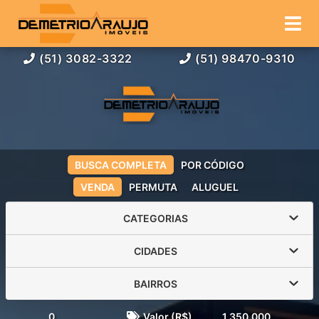
(51) 3082-3322
(51) 98470-9310
BUSCA COMPLETA
POR CÓDIGO
VENDA
PERMUTA
ALUGUEL
CATEGORIAS
CIDADES
BAIRROS
0
Valor (R$)
1.350.000