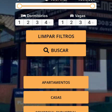
Dormitórios
Vagas
1
2
3
4
+
1
2
3
4
+
LIMPAR FILTROS
BUSCAR
APARTAMENTOS
CASAS