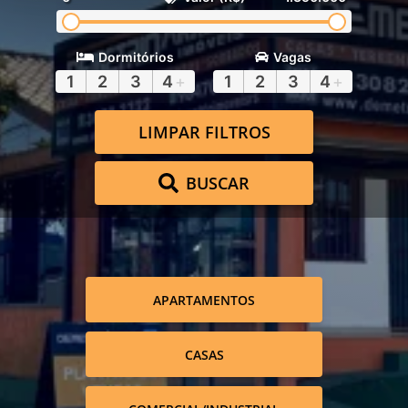
Dormitórios
Vagas
1
2
3
4
+
1
2
3
4
+
LIMPAR FILTROS
BUSCAR
APARTAMENTOS
CASAS