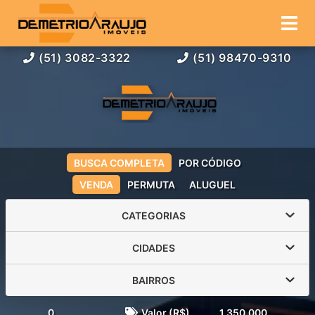
(51) 3082-3322
(51) 98470-9310
BUSCA COMPLETA
POR CÓDIGO
VENDA
PERMUTA
ALUGUEL
CATEGORIAS
CIDADES
BAIRROS
0
Valor (R$)
1.350.000