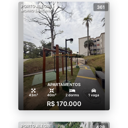
PORTO ALEGRE
361
MORRO SANTANA
APARTAMENTOS
43m²
40m²
2 dorms
1 vaga
R$ 170.000
PORTO ALEGRE
428