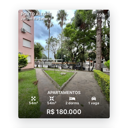
PORTO ALEGRE
194
Jardim Itu Sabara
APARTAMENTOS
54m²
54m²
2 dorms
1 vaga
R$ 180.000