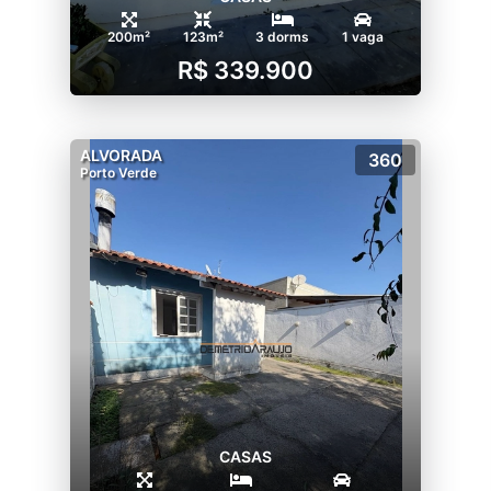
200m²
123m²
3 dorms
1 vaga
R$ 339.900
ALVORADA
360
Porto Verde
CASAS