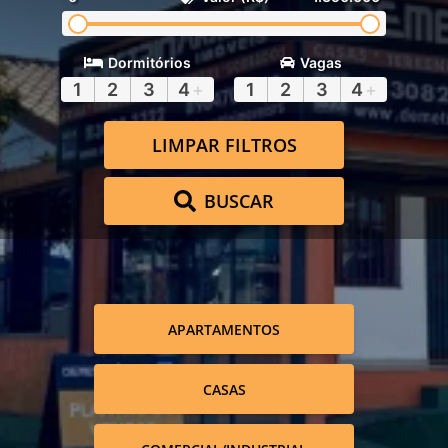
Dormitórios
Vagas
1
2
3
4
+
1
2
3
4
+
LIMPAR FILTROS
BUSCAR
APARTAMENTOS
CASAS