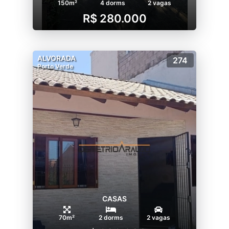
150m²
4 dorms
2 vagas
R$ 280.000
ALVORADA
274
Porto Verde
CASAS
70m²
2 dorms
2 vagas