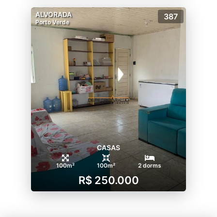
ALVORADA
387
Porto Verde
CASAS
100m²
100m²
2 dorms
R$ 250.000