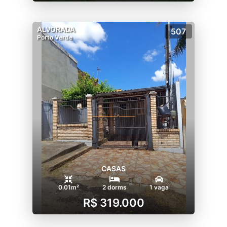
ALVORADA
507
Porto Verde
CASAS
0.01m²
2 dorms
1 vaga
R$ 319.000