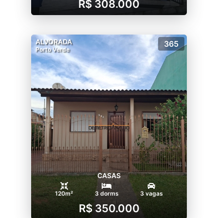
R$ 308.000
ALVORADA
365
Porto Verde
CASAS
120m²
3 dorms
3 vagas
R$ 350.000