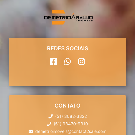
REDES SOCIAIS
CONTATO
(51) 3082-3322
(51) 98470-9310
demetrioimoveis@contact2sale.com