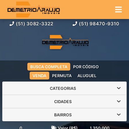
(51) 3082-3322
(51) 98470-9310
BUSCA COMPLETA
POR CÓDIGO
VENDA
PERMUTA
ALUGUEL
CATEGORIAS
CIDADES
BAIRROS
0
Valor (R$)
1.350.000